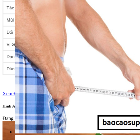
Tác Dụng Phụ
Không Tác Dụng Phụ
Mùi
Mùi Nhân Sâm nhẹ
Đối Tượng Dùng
Không Nhạy Cảm với bất cứ thành phần nào
Vị Giác
Không Có Vị Đắng
Dạng
Xịt (Pray)
Dùng Được
55 Lần
Xem Đánh Giá
Hình Ảnh Về Sản Phẩm
Đang tải hình