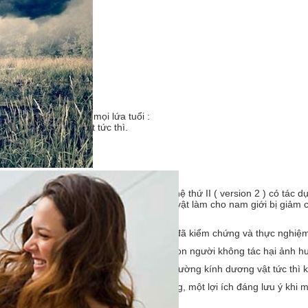
ời sống chăn gối cho mọi lứa tuổi :
 đường kính dương vật tức thì.
 tạo da quy đầu.
 hệ bền bỉ.
ltimate D** là một dạng thuốc xịt thế hệ thứ II ( version 2 ) có tác d
 Ultimate D** có tác dụng gây tê dương vật làm cho nam giới bị giảm cá
ng cường sức khỏe sinh lý mà khoa học đã kiểm chứng và thực nghiệm
giới hiệu quả. Tuyệt đối an toàn sức khỏe con người không tác hại ảnh
g giúp máu lưu thông tốt tác dụng tăng đường kính dương vật tức thì k
giải pháp chăn gối. Sử dụng lên tới 6 tháng, một lợi ích đáng lưu ý kh