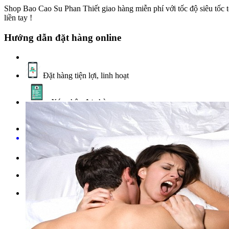
Shop Bao Cao Su Phan Thiết giao hàng miễn phí với tốc độ siêu tốc t
liền tay !
Hướng dẫn đặt hàng online
Đặt hàng tiện lợi, linh hoạt
Xác nhận đơn hàng
Thanh toán qua thẻ
Có thể tham khảo chi tiết tại đây
Hoặc gọi vào số hotline:
Tìm kiếm nhiều nhất:
Bao Cao Su Có Gai |
Bao Cao Su Có 
Mỏng |
Sinh lý nam |