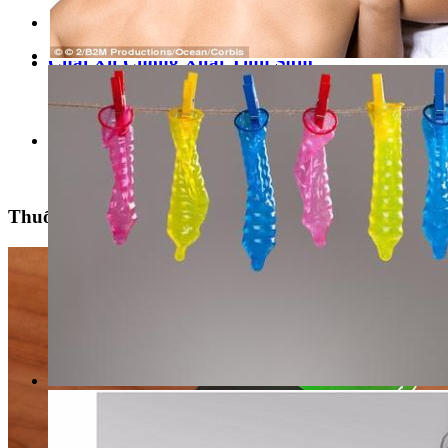
›
Chai Xịt Chống Xuất Tinh Sớm
›
Thuốc Trị Xuất Tinh Sớm Ultimate D
›
Thuốc Trị Xuất Tinh Sớm Ultimate D