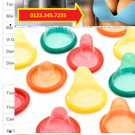
Tác Dụng Phụ
Không Tác Dụng Phụ
Mùi
Mùi Nhân Sâm nhẹ
Đối Tượng Dùng
Không Nhạy Cảm với bất cứ thành phần nào
Vị Giác
Không Có Vị Đắng
Dạng
Xịt (Pray)
Dùng Được
55 Lần
– Là thuốc xịt chống xuất
tinh sớm đến từ UK n
Tính năng
yếu sinh lý giành cho nam, tầm giá trung bìn
Thành phần
Hợp chất
kéo dài thời gian quan hệ
10%
Cảm Giác
Không Nóng & Không Rát
Xịt/ Bôi Trước
10 Phút