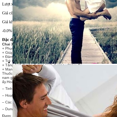
Lượt xem:1653
Giá cũ: 1,000,000VNĐ
Giá khuyến mãi: 1,000,000VNĐ
-0.0%
Đặc điểm
Chai Xịt Ultimate D ** – Male Delay Spray
giúp
: Cải thiện mọi mặt đ
+ Phục hồi sinh lực, tăng cường sinh lý cho nam giới và tăng kích cỡ
+ Giúp kéo dài thời gian quan hệ chống xuất tinh sớm và trẻ hóa cấu
+ Đảm bảo tình trạng cương dương lâu dài cho phái nam.
+ Trẻ hóa cấu tạo lớp da quy đầu giúp gia tăng cảm xúc khi cọ sát.
+ Tăng kích thước đường kính dương vật tức thì.
+ Mang đến đời sống chăn gối vợ chồng chất lượng và khả năng quan
Thuốc Xịt Ultimate D** Giúp Kéo Dài Thời Gian Quan Hệ Cho Nam Giới U
nam giới nhờ tinh chất Korea Gingseng, được sản xuất tại UK và USA.
ấy.Hoàn toàn yên tâm cho sức khỏe nam giới với đẳng cấp 2 SAO .
– Tinh chất Korea Gingseng hàm lượng cao 3000mg giúp phục hồi tă
– Hoạt chất gây tê cục bộ tạm thời giúp trì hoãn xuất tinh cho nam 
– Các hoạt chất hoạt động bên trong và bề mặt giúp mở rộng thể han
– Dung tích 20ml gấp đôi và siêu tiết kiệm cho kinh phí sử dụng cho 
Được sản xuất tại UK và USA.