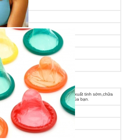
hưng nhập khẩu từ USA, Thuốc xịt trị xuất tinh sớm,chữa
h nhưng không nguy hại cho sức khỏe của bạn.