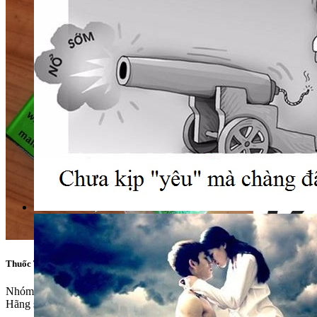
Thuốc Trị Xuất Tinh Sớm Ultimate D
Nhóm sản phẩm:
Chai Xịt Chống Xuất Tinh Sớm
Hãng sản xuất:
Mỹ