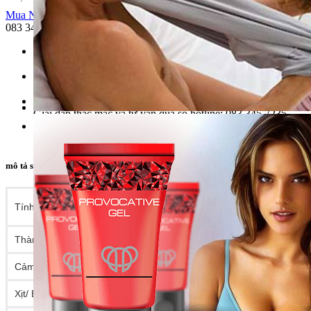
Mua Ngay
083 345 7235
Vận chuyển
Miễn phí đơn hàng trên 300.000 VNĐ thành phố Phan Thiết
Quà Tặng
Giảm 5% với đơn đặt hàng/ 2000 000 vnđ
Hỗ trợ
Giải đáp thắc mắc và tư vấn qua số hotline: 083 345 7235
Cam kết
Uy tín, chất lượng. Hoàn tiền 100% nếu sản phẩm xảy ra sự
mô tả sản phẩm
– Là thuốc xịt chống xuất
tinh sớm đến từ UK n
Tính năng
yếu sinh lý giành cho nam, tầm giá trung bìn
Thành phần
Hợp chất
kéo dài thời gian quan hệ
10%
Cảm Giác
Không Nóng & Không Rát
Xịt/ Bôi Trước
10 Phút