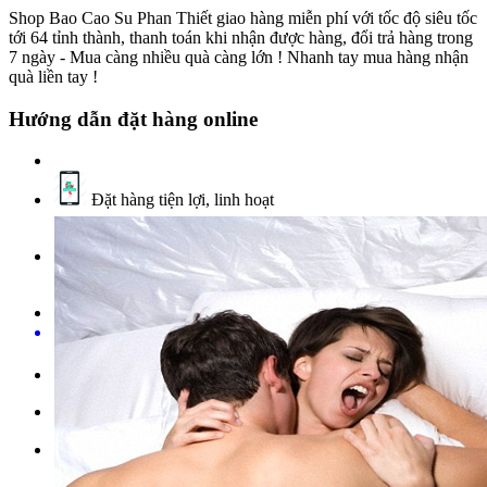
Shop Bao Cao Su Phan Thiết giao hàng miễn phí với tốc độ siêu tốc
tới 64 tỉnh thành, thanh toán khi nhận được hàng, đổi trả hàng trong
7 ngày - Mua càng nhiều quà càng lớn ! Nhanh tay mua hàng nhận
quà liền tay !
Hướng dẫn đặt hàng online
Đặt hàng tiện lợi, linh hoạt
Xác nhận đơn hàng
Thanh toán qua thẻ
Có thể tham khảo chi tiết tại đây
Hoặc gọi vào số hotline: