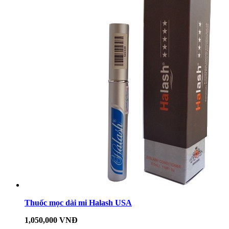
Thuốc mọc dài mi Halash USA
1,050,000 VNĐ