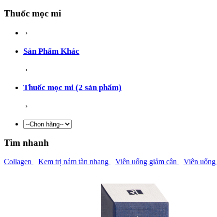
Thuốc mọc mi
›
Sản Phẩm Khác
›
Thuốc mọc mi (2 sản phẩm)
›
Tìm nhanh
Collagen
Kem trị nám tàn nhang
Viên uống giảm cân
Viên uống