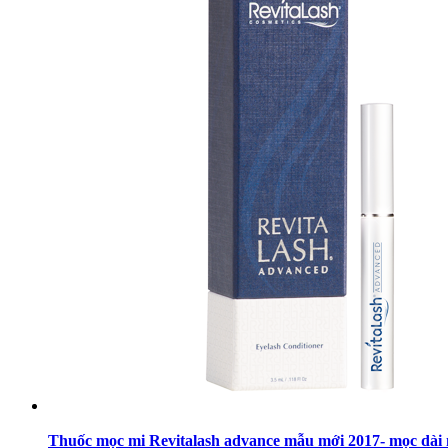
Thuốc mọc mi Revitalash advance mẫu mới 2017- mọc dài 