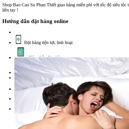
Shop Bao Cao Su Phan Thiết giao hàng miễn phí với tốc độ siêu tốc t
liền tay !
Hướng dẫn đặt hàng online
Đặt hàng tiện lợi, linh hoạt
Xác nhận đơn hàng
Thanh toán qua thẻ
Có thể tham khảo chi tiết tại đây
Hoặc gọi vào số hotline:
Tìm kiếm nhiều nhất:
Bao Cao Su Có Gai |
Bao Cao Su Có 
Mỏng |
Sinh lý nam |