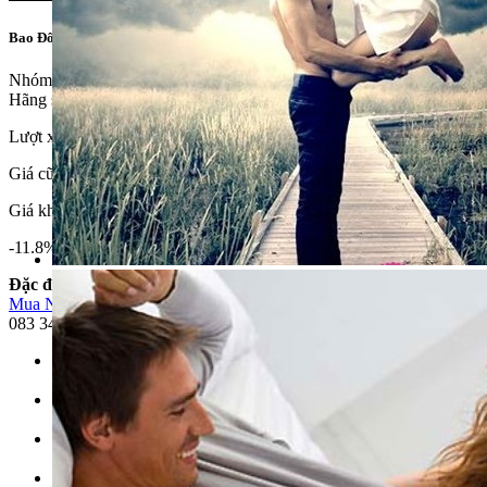
Bao Đôn Dên Siêu Bi Khúc Giữa Tăng Khoái Cảm Cho Cả Hai
Nhóm sản phẩm:
Bao cao su Đôn Zen
Hãng sản xuất:
Khác
Lượt xem:1546
Giá cũ: 85,000VNĐ
Giá khuyến mãi: 75,000VNĐ
-11.8%
Đặc điểm
Mua Ngay
083 345 7235
Vận chuyển
Miễn phí đơn hàng trên 300.000 VNĐ thành phố Phan Thiết
Quà Tặng
Giảm 5% với đơn đặt hàng/ 2000 000 vnđ
Hỗ trợ
Giải đáp thắc mắc và tư vấn qua số hotline: 083 345 7235
Cam kết