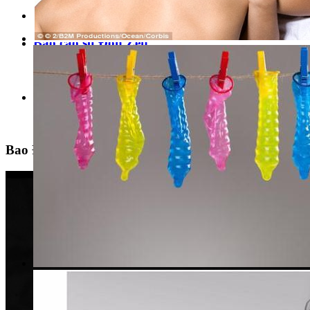
›
Bao cao su Đôn Zen
›
Bao Đôn Dên Siêu Bi Khúc Giữa Tăng Khoái 
›
Bao Đôn Dên Siêu Bi Khúc Giữa Tăng Khoái Cảm C