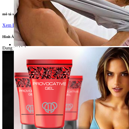
Uy tín, chất lượng. Hoàn tiền 100% nếu sản phẩm xảy ra sự
mô tả sản phẩm
Xem Đánh Giá
Hình Ảnh Về Sản Phẩm
Đang tải hình